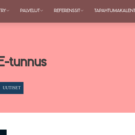
TRY
PALVELUT
REFERENSSIT
TAPAHTUMAKALENT
-tunnus
UUTISET