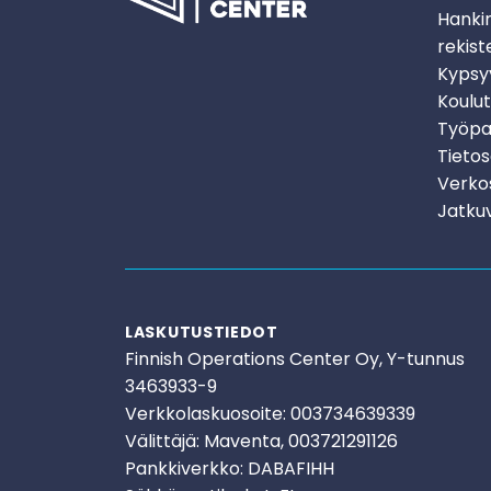
Hanki
rekist
Kypsy
Koulu
Työpaj
Tietos
Verko
Jatkuv
LASKUTUSTIEDOT
Finnish Operations Center Oy, Y-tunnus
3463933-9
Verkkolaskuosoite: 003734639339
Välittäjä: Maventa, 003721291126
Pankkiverkko: DABAFIHH