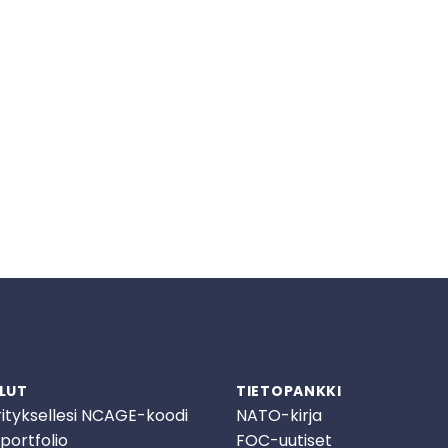
LUT
TIETOPANKKI
rityksellesi NCAGE-koodi
NATO-kirja
portfolio
FOC-uutiset