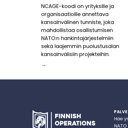
NCAGE-koodi on yrityksille ja
organisaatioille annettava
kansainvälinen tunniste, joka
mahdollistaa osallistumisen
NATO:n hankintajärjestelmiin
sekä laajemmin puolustusalan
kansainvälisiin projekteihin.
→
PALVE
Hae y
NATO 