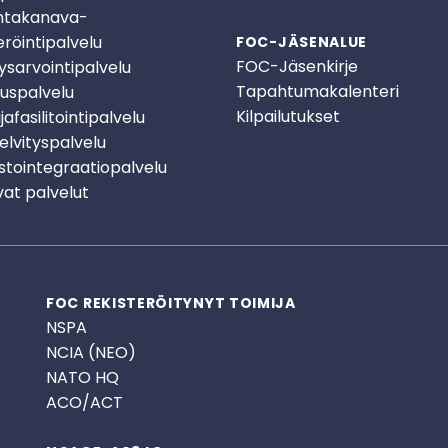
ntakanava-
eröintipalvelu
FOC-JÄSENALUE
FOC-Jäsenkirje
ysarvointipalvelu
Tapahtumakalenteri
tuspalvelu
Kilpailutukset
afasilitointipalvelu
elvityspalvelu
stointegraatiopalvelu
at palvelut
FOC REKISTERÖITYNYT TOIMIJA
NSPA
NCIA (NEO)
NATO HQ
ACO/ACT